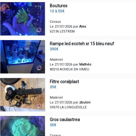
Boutures
10 à 50€
Coraux
Le 27/07/2026 par
Alex
62136 LESTREM
Rampe led ecoteh xr 15 bleu neuf
390€
Matériel
Le 27/07/2026 par
Mathéo
80210 ACHEUX EN VIMEU
Filtre coralplast
35€
Matériel
Le 27/07/2026 par
zbulon
59570 LA LONGUEVILLE
Gros caulastrea
30€
Coraux