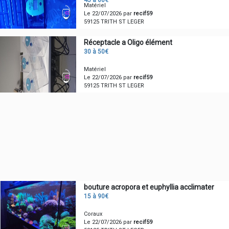
45 à 60€
Matériel
Le 22/07/2026 par
recif59
59125 TRITH ST LEGER
Réceptacle a Oligo élément
30 à 50€
Matériel
Le 22/07/2026 par
recif59
59125 TRITH ST LEGER
bouture acropora et euphyllia acclimater
15 à 90€
Coraux
Le 22/07/2026 par
recif59