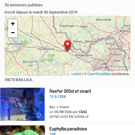
50 annonces publiées
Inscrit depuis le mardi 03 Septembre 2019
+
−
Leaflet
| ©
OpenStreetMap
contributors
59270 BAILLEUL
Reefer 300xl et vivant
10 à 100€
Bac + Vivant
Le 05/08/2026 par
CQ62
62750 LOOS EN GOHELLE
Euphyllia paradivisa
10€