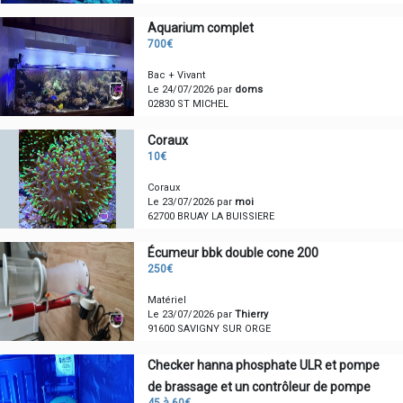
Aquarium complet
700€
Bac + Vivant
Le 24/07/2026 par
doms
02830 ST MICHEL
Coraux
10€
Coraux
Le 23/07/2026 par
moi
62700 BRUAY LA BUISSIERE
Écumeur bbk double cone 200
250€
Matériel
Le 23/07/2026 par
Thierry
91600 SAVIGNY SUR ORGE
Checker hanna phosphate ULR et pompe
de brassage et un contrôleur de pompe