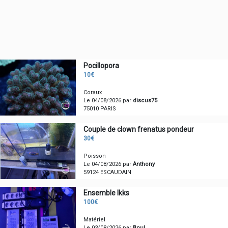
Pocillopora
10€
Coraux
Le 04/08/2026 par
discus75
75010 PARIS
Couple de clown frenatus pondeur
30€
Poisson
Le 04/08/2026 par
Anthony
59124 ESCAUDAIN
Ensemble Ikks
100€
Matériel
Le 03/08/2026 par
Boul