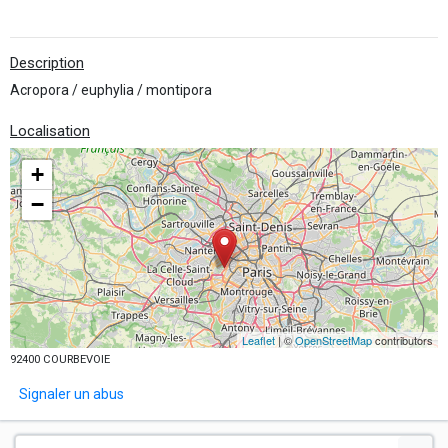
Description
Acropora / euphylia / montipora
Localisation
+
−
Leaflet
| ©
OpenStreetMap
contributors
92400 COURBEVOIE
Signaler un abus