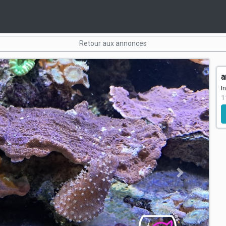
Retour aux annonces
a
I
1
Next